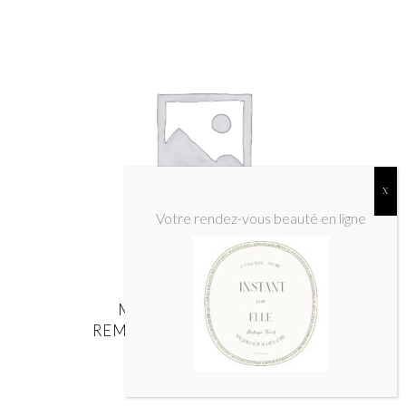
Votre rendez-vous beauté en ligne
MASSAGE DRAINANT
REMODELANT DES JAMBES
Massages
65,00
€