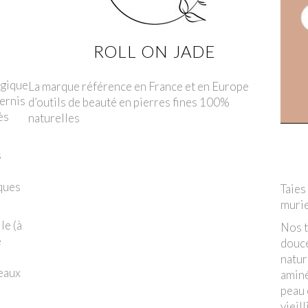
ROLL ON JADE
ogique
La marque référence en France et en Europe
vernis
d’outils de beauté en pierres fines 100%
ès
naturelles
s
ques
Taies
murie
le (à
Nos t
e
douce
natur
veaux
aminé
peau 
vieil