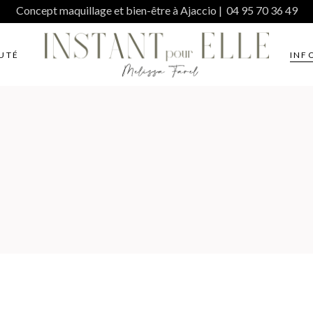
Concept maquillage et bien-être à Ajaccio | 04 95 70 36 49
UTÉ
INF