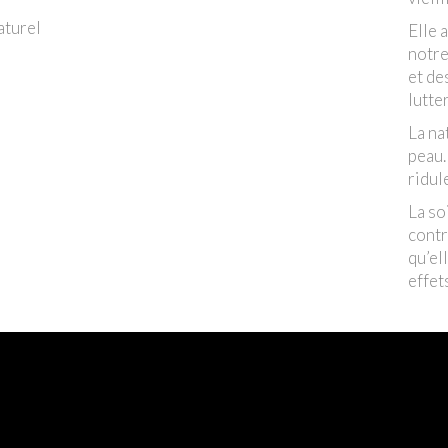
aturel
Elle 
notre
et de
lutte
La na
peau.
ridul
La so
contr
qu’el
effet