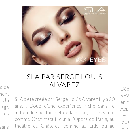
CH
SLA PAR SERGE LOUIS
ALVAREZ
es de
Dép
ment
REV
SLA a été créée par Serge Louis Alvarez il y a 20
. Un
en m
ans, . Doué d’une expérience riche dans le
llage
App
milieu du spectacle et de la mode, il a travaillé
 les
rés
comme Chef maquilleur à l’Opéra de Paris, au
lou
théâtre du Châtelet, comme au Lido ou au
sans
bea