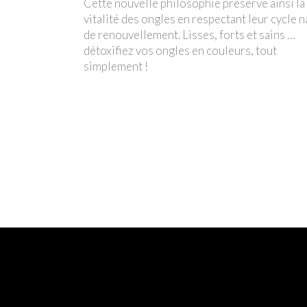
Cette nouvelle philosophie préserve ainsi la
vitalité des ongles en respectant leur cycle n
de renouvellement. Lisses, forts et sains …
détoxifiez vos ongles en couleurs, tout
simplement !