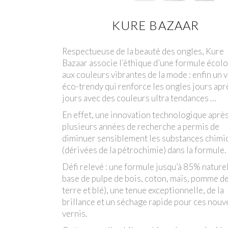
KURE BAZAAR
Respectueuse de la beauté des ongles, Kure
Bazaar associe l’éthique d’une formule écol
aux couleurs vibrantes de la mode : enfin un 
éco-trendy qui renforce les ongles jours apr
jours avec des couleurs ultra tendances …
En effet, une innovation technologique aprè
plusieurs années de recherche a permis de
diminuer sensiblement les substances chimi
(dérivées de la pétrochimie) dans la formule.
Défi relevé : une formule jusqu’à 85% naturel
base de pulpe de bois, coton, maïs, pomme d
terre et blé), une tenue exceptionnelle, de la
brillance et un séchage rapide pour ces nou
vernis.