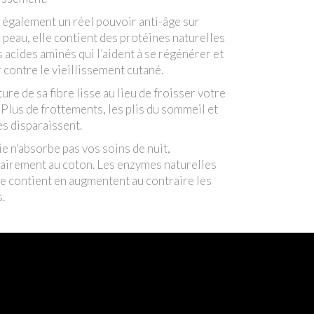
a également un réel pouvoir anti-âge sur
 peau, elle contient des protéines naturelles
s acides aminés qui l’aident à se régénérer et
r contre le vieillissement cutané.
ture de sa fibre lisse au lieu de froisser votre
 Plus de frottements, les plis du sommeil et
es disparaissent.
ie n’absorbe pas vos soins de nuit,
airement au coton. Les enzymes naturelles
le contient en augmentent au contraire les
s.