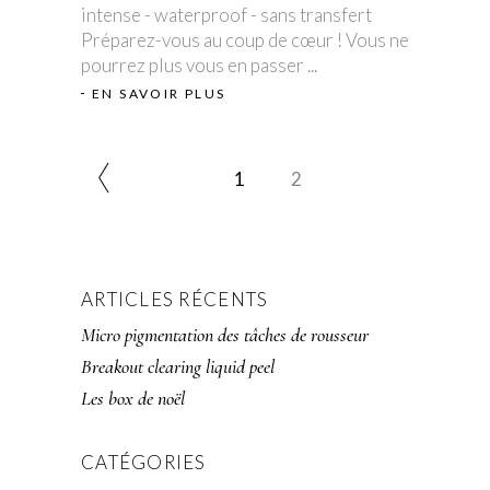
intense - waterproof - sans transfert
Préparez-vous au coup de cœur ! Vous ne
pourrez plus vous en passer
EN SAVOIR PLUS
1
2
ARTICLES RÉCENTS
Micro pigmentation des tâches de rousseur
Breakout clearing liquid peel
Les box de noël
CATÉGORIES