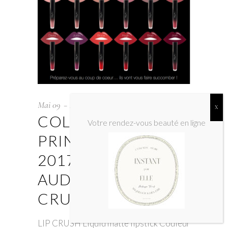
Mai
09
Non classé
COLLECTION
Votre rendez-vous beauté en ligne
PRINTEMPS ETE
2017 #BE
AUDACIOUS –LIP
CRUSH– « SLA »
LIP CRUSH Liquid matte lipstick Couleur