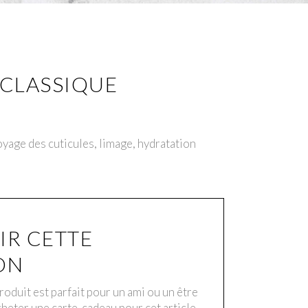
CLASSIQUE
yage des cuticules, limage, hydratation
IR CETTE
ON
oduit est parfait pour un ami ou un être
heter une carte-cadeau pour cet article