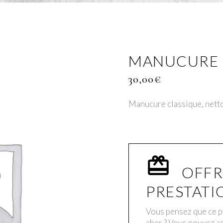
MANUCURE 
30,00
€
Manucure classique, netto
OFFR
PRESTATI
Vous pensez que ce pr
cher ? Vous pouvez ac